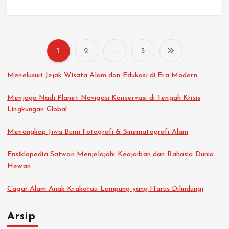
1
2
…
5
P
Menelusuri Jejak Wisata Alam dan Edukasi di Era Modern
a
Menjaga Nadi Planet Navigasi Konservasi di Tengah Krisis
g
Lingkungan Global
i
Menangkap Jiwa Bumi Fotografi & Sinematografi Alam
Ensiklopedia Satwan Menjelajahi Keajaiban dan Rahasia Dunia
n
Hewan
a
Cagar Alam Anak Krakatau Lampung yang Harus Dilindungi
s
Arsip