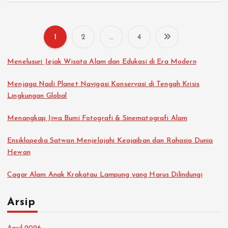
1
2
…
4
P
Menelusuri Jejak Wisata Alam dan Edukasi di Era Modern
a
Menjaga Nadi Planet Navigasi Konservasi di Tengah Krisis
g
Lingkungan Global
i
Menangkap Jiwa Bumi Fotografi & Sinematografi Alam
Ensiklopedia Satwan Menjelajahi Keajaiban dan Rahasia Dunia
n
Hewan
a
Cagar Alam Anak Krakatau Lampung yang Harus Dilindungi
s
Arsip
i