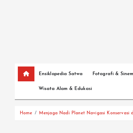
S
k
i
p
t
o
c
o
n
Ensiklopedia Satwa
Fotografi & Sine
t
e
Wisata Alam & Edukasi
n
t
Home
Menjaga Nadi Planet Navigasi Konservasi d