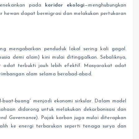
h menekankan pada
koridor ekologi
—menghubungkan
r hewan dapat bermigrasi dan melakukan pertukaran
g mengabaikan penduduk lokal sering kali gagal.
sia demi alam) kini mulai ditinggalkan. Sebaliknya,
adat terbukti jauh lebih efektif. Masyarakat adat
seimbangan alam selama berabad-abad.
l-buat-buang” menjadi ekonomi sirkular. Dalam model
usahaan didorong untuk melakukan dekarbonisasi dan
 and Governance
). Pajak karbon juga mulai diterapkan
alih ke energi terbarukan seperti tenaga surya dan