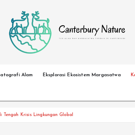
Tur Alam dan Margasatwa Terbaik di Canterbury
matografi Alam
Eksplorasi Ekosistem Margasatwa
K
i Tengah Krisis Lingkungan Global