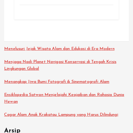
Menelusuri Jejak Wisata Alam dan Edukasi di Era Modern
Menjaga Nadi Planet Navigasi Konservasi di Tengah Krisis
Lingkungan Global
Menangkap Jiwa Bumi Fotografi & Sinematografi Alam
Ensiklopedia Satwan Menjelajahi Keajaiban dan Rahasia Dunia
Hewan
Cagar Alam Anak Krakatau Lampung yang Harus Dilindungi
Arsip