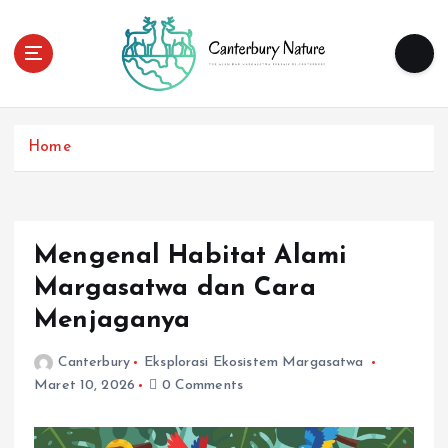
S
k
i
p
t
Tur Alam dan Margasatwa Terbaik di Canterbury
o
Home
c
o
n
t
e
Mengenal Habitat Alami
n
Margasatwa dan Cara
t
Menjaganya
Canterbury
Eksplorasi Ekosistem Margasatwa
Maret 10, 2026
0 Comments