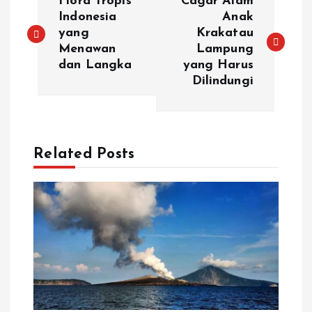
Flora Tropis
Cagar Alam
a
Indonesia
Anak
yang
Krakatau
Menawan
Lampung
v
dan Langka
yang Harus
Dilindungi
i
g
a
Related Posts
s
i
p
o