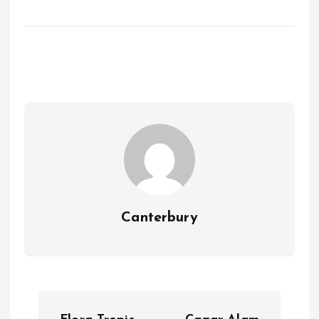
Canterbury
N