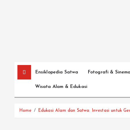
S
k
i
p
t
o
c
o
n
Ensiklopedia Satwa
Fotografi & Sinem
t
e
Wisata Alam & Edukasi
n
t
Home
Edukasi Alam dan Satwa: Investasi untuk G