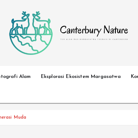
Tur Alam dan Margasatwa Terbaik di Canterbury
atografi Alam
Eksplorasi Ekosistem Margasatwa
Ko
enerasi Muda