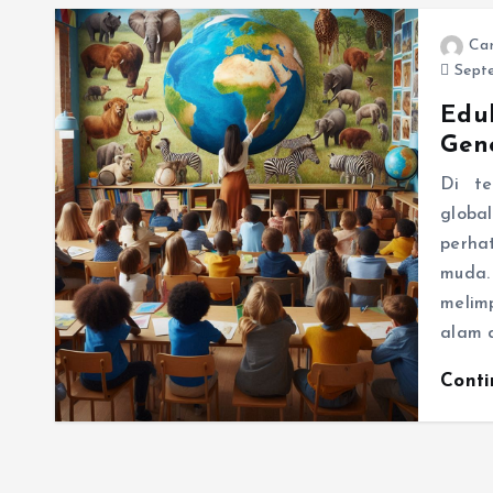
Ca
Septe
Eduk
Gen
Di te
global
perha
muda.
melim
alam 
Cont