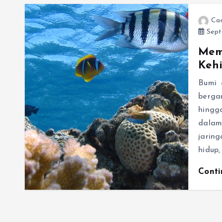
Ca
Sept
Mem
Keh
Bumi 
berga
hingg
dalam
jarin
hidup,
Cont