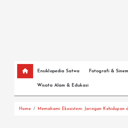
S
k
i
p
t
o
c
o
n
Ensiklopedia Satwa
Fotografi & Sine
t
e
Wisata Alam & Edukasi
n
t
Home
Memahami Ekosistem: Jaringan Kehidupan d