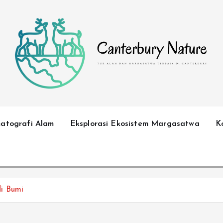
Tur Alam dan Margasatwa Terbaik di Canterbury
matografi Alam
Eksplorasi Ekosistem Margasatwa
K
i Bumi