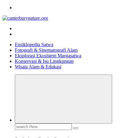
Skip
to
content
Tur Alam dan Margasatwa Terbaik di Canterbury
Ensiklopedia Satwa
Fotografi & Sinematografi Alam
Eksplorasi Ekosistem Margasatwa
Konservasi & Isu Lingkungan
Wisata Alam & Edukasi
Search
for: