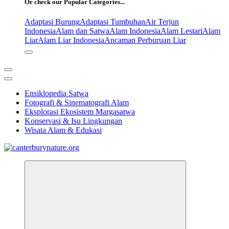
Or check our Popular Categories...
Adaptasi Burung
Adaptasi Tumbuhan
Air Terjun
Indonesia
Alam dan Satwa
Alam Indonesia
Alam Lestari
Alam
Liar
Alam Liar Indonesia
Ancaman Perburuan Liar
Ensiklopedia Satwa
Fotografi & Sinematografi Alam
Eksplorasi Ekosistem Margasatwa
Konservasi & Isu Lingkungan
Wisata Alam & Edukasi
Tur Alam dan Margasatwa Terbaik di Canterbury