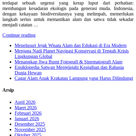
terdapat sebuah urgensi yang kerap luput dari perhatian:
membangun kesadaran ekologis pada generasi muda. Indonesia,
dengan kekayaan biodiversitasnya yang melimpah, memerlukan
langkah serius untuk memastikan alam dan satwa tidak sekadar
menjadi catatan …
Continue reading
Menelusuri Jejak Wisata Alam dan Edukasi di Era Modern
Menjaga Nadi Planet Navigasi Konservasi di Tengah Krisis
Lingkungan Global
Menangkap Jiwa Bumi Fotografi & Sinematografi Alam
Ensiklopedia Satwan Menjelajahi Keajaiban dan Rahasia
Dunia Hewan
Cagar Alam Anak Krakatau Lampung yang Harus Dilindungi
Arsip
April 2026
Maret 2026
Februari 2026
Januari 2026
Desember 2025
November 2025
Oktober 2025