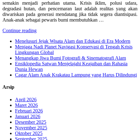
semakin menjadi perhatian utama. Krisis iklim, polusi udara,
degradasi hutan, dan pencemaran laut adalah realitas yang akan
diwariskan pada generasi mendatang jika tidak segera diantisipasi.
Anak-anak sebagai pewaris bumi membutuhkan …
Continue reading
Menelusuri Jejak Wisata Alam dan Edukasi di Era Modern
Menjaga Nadi Planet Navigasi Konservasi di Tengah Krisis
Lingkungan Global
Menangkap Jiwa Bumi Fotografi & Sinematografi Alam
Ensiklopedia Satwan Menjelajahi Keajaiban dan Rahasia
Dunia Hewan
Cagar Alam Anak Krakatau Lampung yang Harus Dilindungi
Arsip
April 2026
Maret 2026
Februari 2026
Januari 2026
Desember 2025
November 2025
Oktober 2025
September 2025