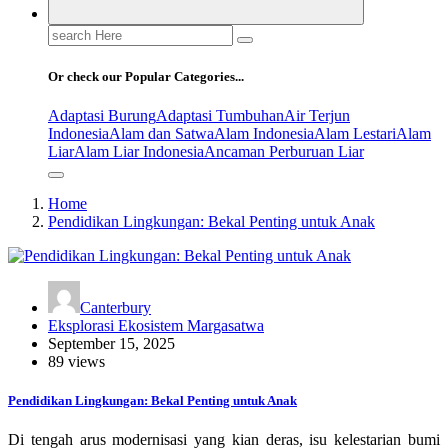
Search
for:
Or check our Popular Categories...
Adaptasi Burung
Adaptasi Tumbuhan
Air Terjun
Indonesia
Alam dan Satwa
Alam Indonesia
Alam Lestari
Alam
Liar
Alam Liar Indonesia
Ancaman Perburuan Liar
Home
Pendidikan Lingkungan: Bekal Penting untuk Anak
Canterbury
Eksplorasi Ekosistem Margasatwa
September 15, 2025
89 views
Pendidikan Lingkungan: Bekal Penting untuk Anak
Di tengah arus modernisasi yang kian deras, isu kelestarian bumi