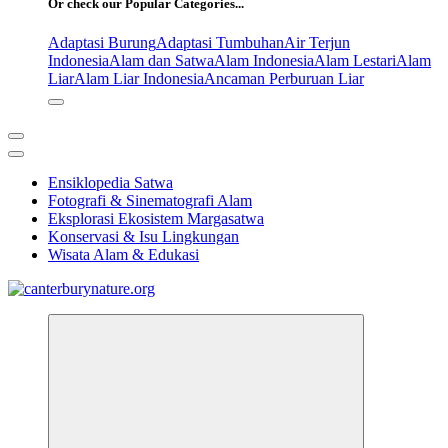
Or check our Popular Categories...
Adaptasi Burung
Adaptasi Tumbuhan
Air Terjun
Indonesia
Alam dan Satwa
Alam Indonesia
Alam Lestari
Alam
Liar
Alam Liar Indonesia
Ancaman Perburuan Liar
Ensiklopedia Satwa
Fotografi & Sinematografi Alam
Eksplorasi Ekosistem Margasatwa
Konservasi & Isu Lingkungan
Wisata Alam & Edukasi
Tur Alam dan Margasatwa Terbaik di Canterbury