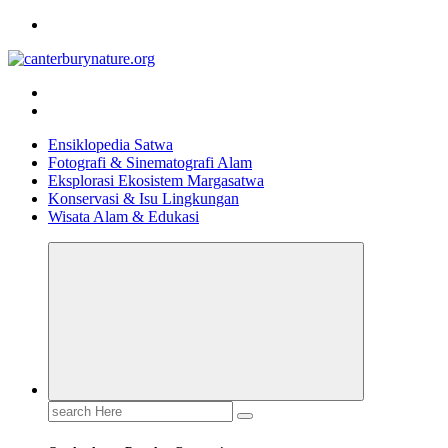
Skip
to
content
Tur Alam dan Margasatwa Terbaik di Canterbury
Ensiklopedia Satwa
Fotografi & Sinematografi Alam
Eksplorasi Ekosistem Margasatwa
Konservasi & Isu Lingkungan
Wisata Alam & Edukasi
Search
for: