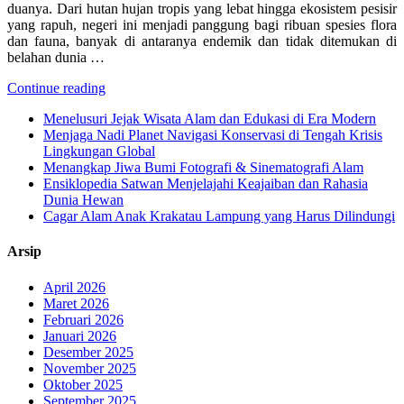
duanya. Dari hutan hujan tropis yang lebat hingga ekosistem pesisir
yang rapuh, negeri ini menjadi panggung bagi ribuan spesies flora
dan fauna, banyak di antaranya endemik dan tidak ditemukan di
belahan dunia …
Continue reading
Menelusuri Jejak Wisata Alam dan Edukasi di Era Modern
Menjaga Nadi Planet Navigasi Konservasi di Tengah Krisis
Lingkungan Global
Menangkap Jiwa Bumi Fotografi & Sinematografi Alam
Ensiklopedia Satwan Menjelajahi Keajaiban dan Rahasia
Dunia Hewan
Cagar Alam Anak Krakatau Lampung yang Harus Dilindungi
Arsip
April 2026
Maret 2026
Februari 2026
Januari 2026
Desember 2025
November 2025
Oktober 2025
September 2025