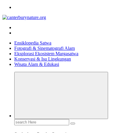
Skip
to
content
Tur Alam dan Margasatwa Terbaik di Canterbury
Ensiklopedia Satwa
Fotografi & Sinematografi Alam
Eksplorasi Ekosistem Margasatwa
Konservasi & Isu Lingkungan
Wisata Alam & Edukasi
Search
for: