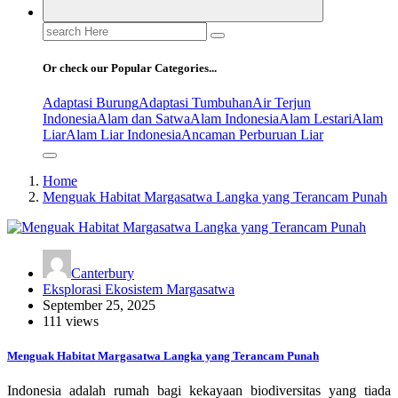
Search
for:
Or check our Popular Categories...
Adaptasi Burung
Adaptasi Tumbuhan
Air Terjun
Indonesia
Alam dan Satwa
Alam Indonesia
Alam Lestari
Alam
Liar
Alam Liar Indonesia
Ancaman Perburuan Liar
Home
Menguak Habitat Margasatwa Langka yang Terancam Punah
Canterbury
Eksplorasi Ekosistem Margasatwa
September 25, 2025
111 views
Menguak Habitat Margasatwa Langka yang Terancam Punah
Indonesia adalah rumah bagi kekayaan biodiversitas yang tiada