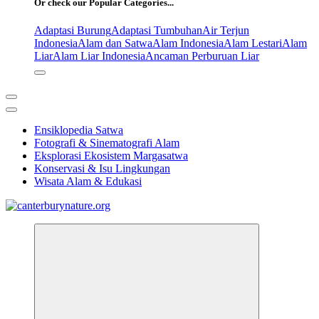
Or check our Popular Categories...
Adaptasi Burung
Adaptasi Tumbuhan
Air Terjun
Indonesia
Alam dan Satwa
Alam Indonesia
Alam Lestari
Alam
Liar
Alam Liar Indonesia
Ancaman Perburuan Liar
Ensiklopedia Satwa
Fotografi & Sinematografi Alam
Eksplorasi Ekosistem Margasatwa
Konservasi & Isu Lingkungan
Wisata Alam & Edukasi
Tur Alam dan Margasatwa Terbaik di Canterbury