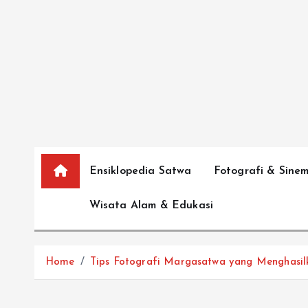
S
k
i
p
t
o
c
o
n
Ensiklopedia Satwa
Fotografi & Sine
t
e
Wisata Alam & Edukasi
n
t
Home
Tips Fotografi Margasatwa yang Menghasi