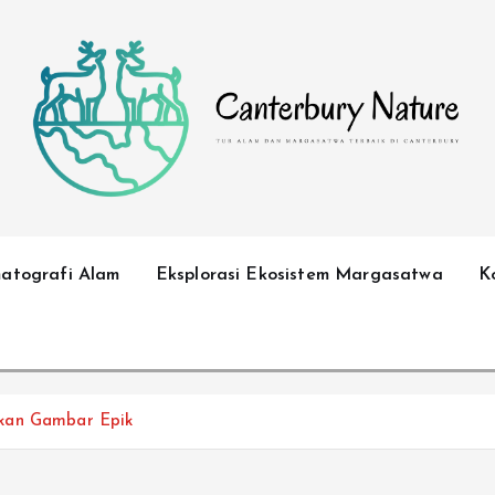
Tur Alam dan Margasatwa Terbaik di Canterbury
matografi Alam
Eksplorasi Ekosistem Margasatwa
K
lkan Gambar Epik