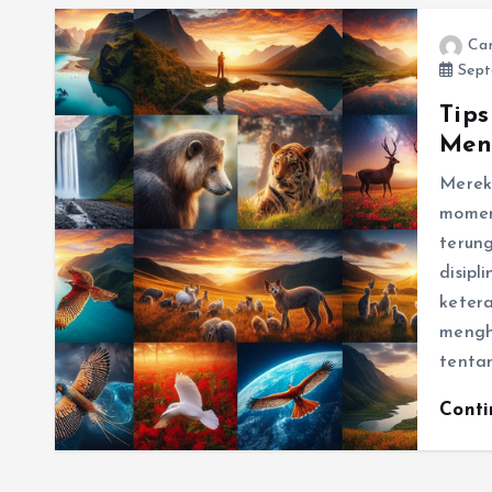
Ca
Sept
Tip
Men
Merek
momen
terun
disip
keter
mengh
tentan
Cont