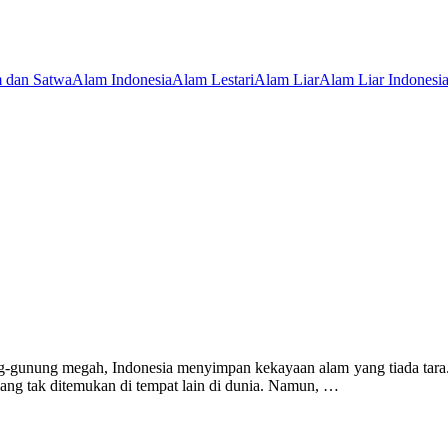
 dan Satwa
Alam Indonesia
Alam Lestari
Alam Liar
Alam Liar Indonesi
ung-gunung megah, Indonesia menyimpan kekayaan alam yang tiada tara
 yang tak ditemukan di tempat lain di dunia. Namun, …