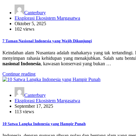
Canterbury
Eksplorasi Ekosistem Margasatwa
Oktober 5, 2025
102 views
7 Taman Nasional Indonesia yang Wajib Dikunjungi
Keindahan alam Nusantara adalah mahakarya yang tak tertandingi. 
menyimpan rahasia kehidupan yang menakjubkan. Salah satu bentuk
nasional Indonesia
, kawasan konservasi yang bukan …
Continue reading
Canterbury
Eksplorasi Ekosistem Margasatwa
September 17, 2025
113 views
10 Satwa Langka Indonesia yang Hampir Punah
Indonesia, dengan gugusan ribuan pulau dan bentang alam yang mena