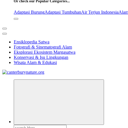
Or check our Popular Categories...
Adaptasi Burung
Adaptasi Tumbuhan
Air Terjun Indonesia
Alam
Ensiklopedia Satwa
Fotografi & Sinematografi Alam
Eksplorasi Ekosistem Margasatwa
Konservasi & Isu Lingkungan
Wisata Alam & Edukasi
Tur Alam dan Margasatwa Terbaik di Canterbury
Search