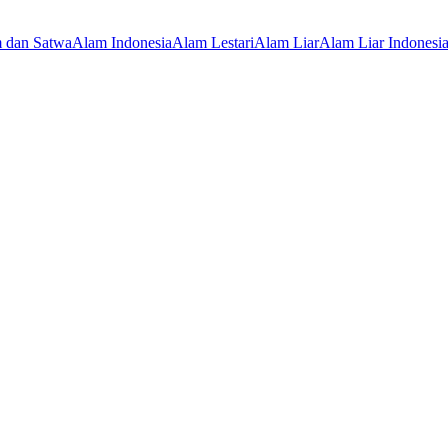
 dan Satwa
Alam Indonesia
Alam Lestari
Alam Liar
Alam Liar Indonesi