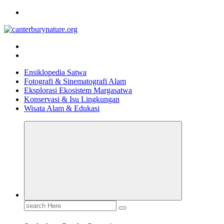
Skip
to
content
Tur Alam dan Margasatwa Terbaik di Canterbury
Ensiklopedia Satwa
Fotografi & Sinematografi Alam
Eksplorasi Ekosistem Margasatwa
Konservasi & Isu Lingkungan
Wisata Alam & Edukasi
Search
for: