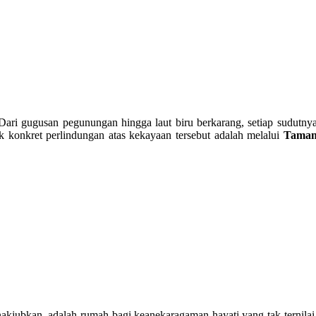
Dari gugusan pegunungan hingga laut biru berkarang, setiap sudutny
 konkret perlindungan atas kekayaan tersebut adalah melalui
Tama
kjubkan, adalah rumah bagi keanekaragaman hayati yang tak ternilai