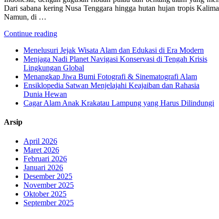
Dari sabana kering Nusa Tenggara hingga hutan hujan tropis Kaliman
Namun, di …
Continue reading
Menelusuri Jejak Wisata Alam dan Edukasi di Era Modern
Menjaga Nadi Planet Navigasi Konservasi di Tengah Krisis
Lingkungan Global
Menangkap Jiwa Bumi Fotografi & Sinematografi Alam
Ensiklopedia Satwan Menjelajahi Keajaiban dan Rahasia
Dunia Hewan
Cagar Alam Anak Krakatau Lampung yang Harus Dilindungi
Arsip
April 2026
Maret 2026
Februari 2026
Januari 2026
Desember 2025
November 2025
Oktober 2025
September 2025