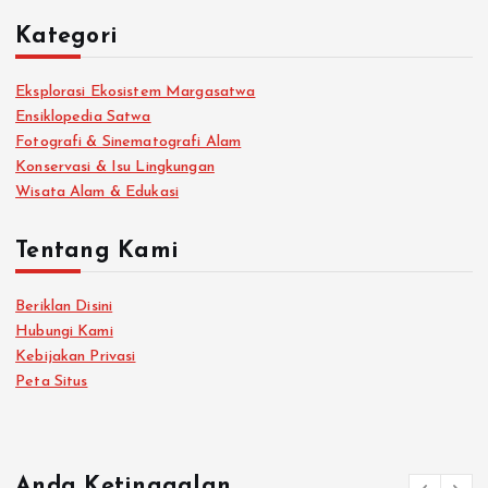
Kategori
Eksplorasi Ekosistem Margasatwa
Ensiklopedia Satwa
Fotografi & Sinematografi Alam
Konservasi & Isu Lingkungan
Wisata Alam & Edukasi
Tentang Kami
Beriklan Disini
Hubungi Kami
Kebijakan Privasi
Peta Situs
Anda Ketinggalan