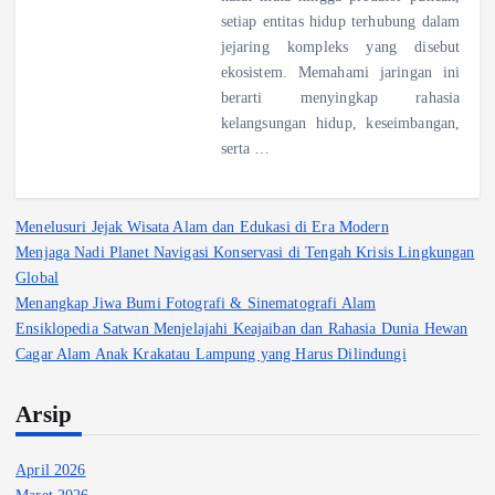
setiap entitas hidup terhubung dalam
jejaring kompleks yang disebut
ekosistem. Memahami jaringan ini
berarti menyingkap rahasia
kelangsungan hidup, keseimbangan,
serta …
Menelusuri Jejak Wisata Alam dan Edukasi di Era Modern
Menjaga Nadi Planet Navigasi Konservasi di Tengah Krisis Lingkungan
Global
Menangkap Jiwa Bumi Fotografi & Sinematografi Alam
Ensiklopedia Satwan Menjelajahi Keajaiban dan Rahasia Dunia Hewan
Cagar Alam Anak Krakatau Lampung yang Harus Dilindungi
Arsip
April 2026
Maret 2026