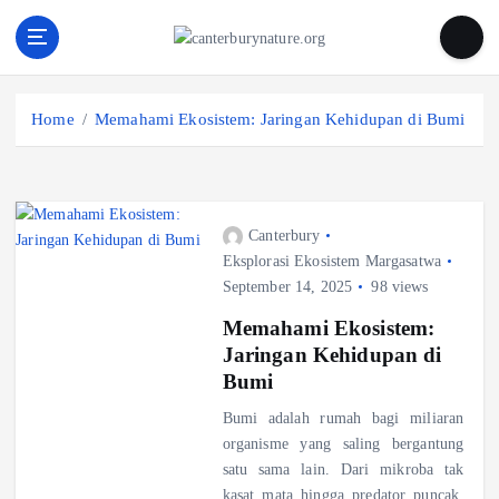
S
k
i
Tur Alam dan Margasatwa Terbaik di Canterbury
p
t
Home
Memahami Ekosistem: Jaringan Kehidupan di Bumi
o
c
o
n
Canterbury
t
Eksplorasi Ekosistem Margasatwa
e
September 14, 2025
98 views
n
t
Memahami Ekosistem:
Jaringan Kehidupan di
Bumi
Bumi adalah rumah bagi miliaran
organisme yang saling bergantung
satu sama lain. Dari mikroba tak
kasat mata hingga predator puncak,