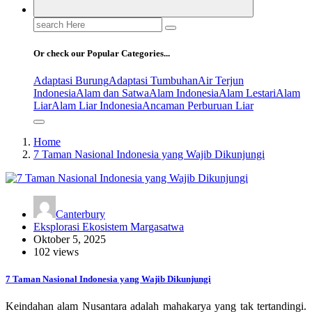
Search
for:
Or check our Popular Categories...
Adaptasi Burung
Adaptasi Tumbuhan
Air Terjun
Indonesia
Alam dan Satwa
Alam Indonesia
Alam Lestari
Alam
Liar
Alam Liar Indonesia
Ancaman Perburuan Liar
Home
7 Taman Nasional Indonesia yang Wajib Dikunjungi
Canterbury
Eksplorasi Ekosistem Margasatwa
Oktober 5, 2025
102 views
7 Taman Nasional Indonesia yang Wajib Dikunjungi
Keindahan alam Nusantara adalah mahakarya yang tak tertandingi.