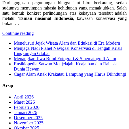
Dari gugusan pegunungan hingga laut biru berkarang, setiap
sudutnya menyimpan rahasia kehidupan yang menakjubkan. Salah
satu bentuk konkret perlindungan atas kekayaan tersebut adalah
melalui
Taman nasional Indonesia
, kawasan konservasi yang
bukan …
Continue reading
Menelusuri Jejak Wisata Alam dan Edukasi di Era Modern
Menjaga Nadi Planet Navigasi Konservasi di Tengah Krisis
Lingkungan Global
Menangkap Jiwa Bumi Fotografi & Sinematografi Alam
Ensiklopedia Satwan Menjelajahi Keajaiban dan Rahasia
Dunia Hewan
Cagar Alam Anak Krakatau Lampung yang Harus Dilindungi
Arsip
April 2026
Maret 2026
Februari 2026
Januari 2026
Desember 2025
November 2025
Oktober 2025