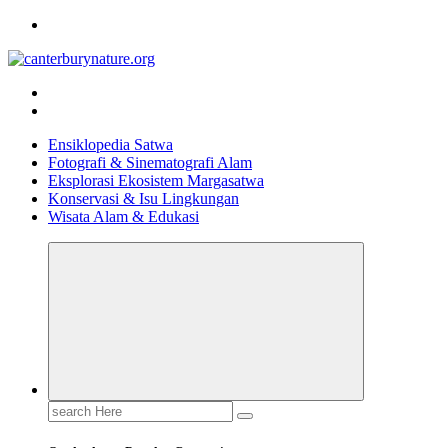
Skip
to
content
Tur Alam dan Margasatwa Terbaik di Canterbury
Ensiklopedia Satwa
Fotografi & Sinematografi Alam
Eksplorasi Ekosistem Margasatwa
Konservasi & Isu Lingkungan
Wisata Alam & Edukasi
Search
for: