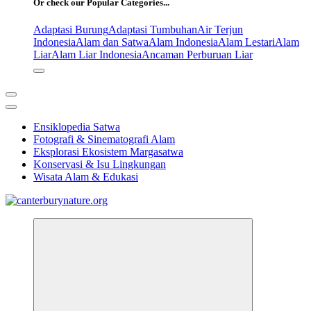
Or check our Popular Categories...
Adaptasi Burung
Adaptasi Tumbuhan
Air Terjun
Indonesia
Alam dan Satwa
Alam Indonesia
Alam Lestari
Alam
Liar
Alam Liar Indonesia
Ancaman Perburuan Liar
Ensiklopedia Satwa
Fotografi & Sinematografi Alam
Eksplorasi Ekosistem Margasatwa
Konservasi & Isu Lingkungan
Wisata Alam & Edukasi
Tur Alam dan Margasatwa Terbaik di Canterbury