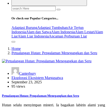
Search
for:
Or check our Popular Categories...
Adaptasi Burung
Adaptasi Tumbuhan
Air Terjun
Indonesia
Alam dan Satwa
Alam Indonesia
Alam Lestari
Alam
Liar
Alam Liar Indonesia
Ancaman Perburuan Liar
Home
Petualangan Hutan: Pengalaman Menegangkan dan Seru
Canterbury
Eksplorasi Ekosistem Margasatwa
September 23, 2025
95 views
Petualangan Hutan: Pengalaman Menegangkan dan Seru
Hutan selalu menyimpan misteri. Ia bagaikan labirin alami yang