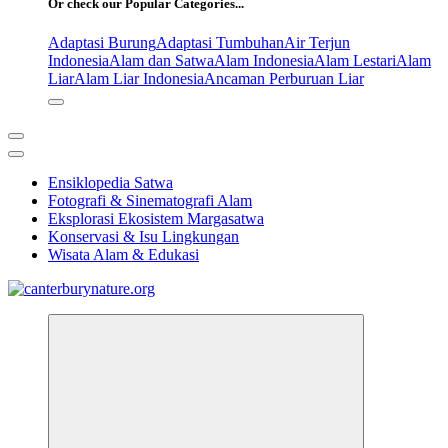
Or check our Popular Categories...
Adaptasi Burung
Adaptasi Tumbuhan
Air Terjun
Indonesia
Alam dan Satwa
Alam Indonesia
Alam Lestari
Alam
Liar
Alam Liar Indonesia
Ancaman Perburuan Liar
Ensiklopedia Satwa
Fotografi & Sinematografi Alam
Eksplorasi Ekosistem Margasatwa
Konservasi & Isu Lingkungan
Wisata Alam & Edukasi
Tur Alam dan Margasatwa Terbaik di Canterbury