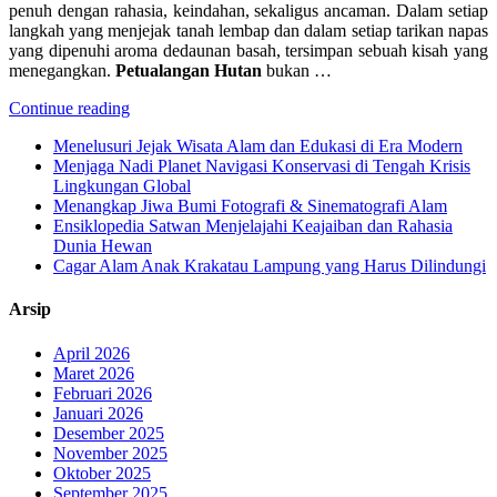
penuh dengan rahasia, keindahan, sekaligus ancaman. Dalam setiap
langkah yang menjejak tanah lembap dan dalam setiap tarikan napas
yang dipenuhi aroma dedaunan basah, tersimpan sebuah kisah yang
menegangkan.
Petualangan Hutan
bukan …
Continue reading
Menelusuri Jejak Wisata Alam dan Edukasi di Era Modern
Menjaga Nadi Planet Navigasi Konservasi di Tengah Krisis
Lingkungan Global
Menangkap Jiwa Bumi Fotografi & Sinematografi Alam
Ensiklopedia Satwan Menjelajahi Keajaiban dan Rahasia
Dunia Hewan
Cagar Alam Anak Krakatau Lampung yang Harus Dilindungi
Arsip
April 2026
Maret 2026
Februari 2026
Januari 2026
Desember 2025
November 2025
Oktober 2025
September 2025