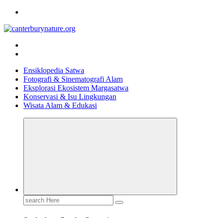
Skip
to
content
Tur Alam dan Margasatwa Terbaik di Canterbury
Ensiklopedia Satwa
Fotografi & Sinematografi Alam
Eksplorasi Ekosistem Margasatwa
Konservasi & Isu Lingkungan
Wisata Alam & Edukasi
Search
for: