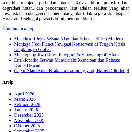
semakin menjadi perhatian utama. Krisis iklim, polusi udara,
degradasi hutan, dan pencemaran laut adalah realitas yang akan
diwariskan pada generasi mendatang jika tidak segera diantisipasi.
Anak-anak sebagai pewaris bumi membutuhkan …
Continue reading
Menelusuri Jejak Wisata Alam dan Edukasi di Era Modern
Menjaga Nadi Planet Navigasi Konservasi di Tengah Krisis
Lingkungan Global
Menangkap Jiwa Bumi Fotografi & Sinematografi Alam
Ensiklopedia Satwan Menjelajahi Keajaiban dan Rahasia
Dunia Hewan
Cagar Alam Anak Krakatau Lampung yang Harus Dilindungi
Arsip
April 2026
Maret 2026
Februari 2026
Januari 2026
Desember 2025
November 2025
Oktober 2025
September 2025