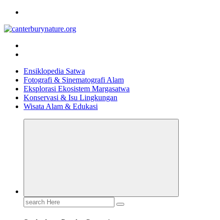
Skip
to
content
Tur Alam dan Margasatwa Terbaik di Canterbury
Ensiklopedia Satwa
Fotografi & Sinematografi Alam
Eksplorasi Ekosistem Margasatwa
Konservasi & Isu Lingkungan
Wisata Alam & Edukasi
Search
for: