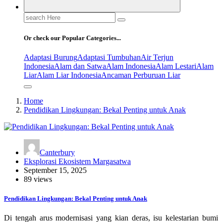
Search
for:
Or check our Popular Categories...
Adaptasi Burung
Adaptasi Tumbuhan
Air Terjun
Indonesia
Alam dan Satwa
Alam Indonesia
Alam Lestari
Alam
Liar
Alam Liar Indonesia
Ancaman Perburuan Liar
Home
Pendidikan Lingkungan: Bekal Penting untuk Anak
Canterbury
Eksplorasi Ekosistem Margasatwa
September 15, 2025
89 views
Pendidikan Lingkungan: Bekal Penting untuk Anak
Di tengah arus modernisasi yang kian deras, isu kelestarian bumi