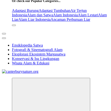
Or check our Popular Categories...
Adaptasi Burung
Adaptasi Tumbuhan
Air Terjun
Indonesia
Alam dan Satwa
Alam Indonesia
Alam Lestari
Alam
Liar
Alam Liar Indonesia
Ancaman Perburuan Liar
Ensiklopedia Satwa
Fotografi & Sinematografi Alam
Eksplorasi Ekosistem Margasatwa
Konservasi & Isu Lingkungan
Wisata Alam & Edukasi
Tur Alam dan Margasatwa Terbaik di Canterbury