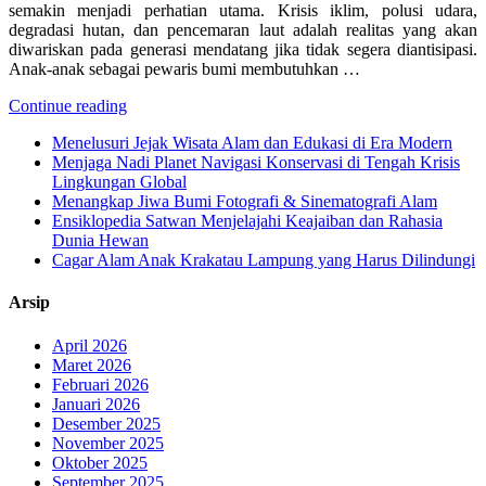
semakin menjadi perhatian utama. Krisis iklim, polusi udara,
degradasi hutan, dan pencemaran laut adalah realitas yang akan
diwariskan pada generasi mendatang jika tidak segera diantisipasi.
Anak-anak sebagai pewaris bumi membutuhkan …
Continue reading
Menelusuri Jejak Wisata Alam dan Edukasi di Era Modern
Menjaga Nadi Planet Navigasi Konservasi di Tengah Krisis
Lingkungan Global
Menangkap Jiwa Bumi Fotografi & Sinematografi Alam
Ensiklopedia Satwan Menjelajahi Keajaiban dan Rahasia
Dunia Hewan
Cagar Alam Anak Krakatau Lampung yang Harus Dilindungi
Arsip
April 2026
Maret 2026
Februari 2026
Januari 2026
Desember 2025
November 2025
Oktober 2025
September 2025