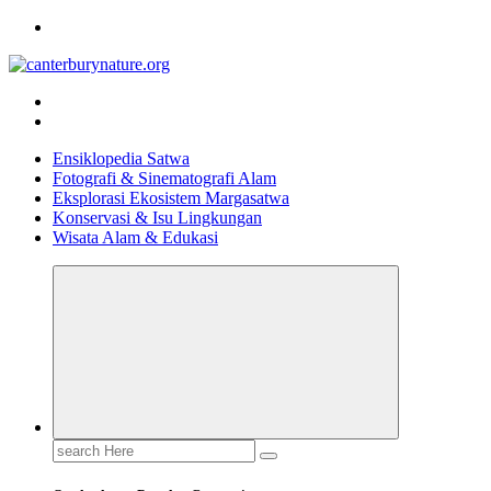
Skip
to
content
Tur Alam dan Margasatwa Terbaik di Canterbury
Ensiklopedia Satwa
Fotografi & Sinematografi Alam
Eksplorasi Ekosistem Margasatwa
Konservasi & Isu Lingkungan
Wisata Alam & Edukasi
Search
for: