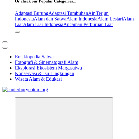
Or check our Popular Categories...
Adaptasi Burung
Adaptasi Tumbuhan
Air Terjun
Indonesia
Alam dan Satwa
Alam Indonesia
Alam Lestari
Alam
Liar
Alam Liar Indonesia
Ancaman Perburuan Liar
Ensiklopedia Satwa
Fotografi & Sinematografi Alam
Eksplorasi Ekosistem Margasatwa
Konservasi & Isu Lingkungan
Wisata Alam & Edukasi
Tur Alam dan Margasatwa Terbaik di Canterbury