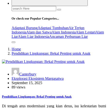
Search
for:
Or check our Popular Categories...
Adaptasi Burung
Adaptasi Tumbuhan
Air Terjun
Indonesia
Alam dan Satwa
Alam Indonesia
Alam Lestari
Alam
Liar
Alam Liar Indonesia
Ancaman Perburuan Liar
Home
Pendidikan Lingkungan: Bekal Penting untuk Anak
Canterbury
Eksplorasi Ekosistem Margasatwa
September 15, 2025
89 views
Pendidikan Lingkungan: Bekal Penting untuk Anak
Di tengah arus modernisasi yang kian deras, isu kelestarian bumi