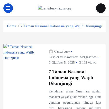
S
k
i
Tur Alam dan Margasatwa Terbaik di Canterbury
p
t
Home
7 Taman Nasional Indonesia yang Wajib Dikunjungi
o
c
o
n
Canterbury
t
Eksplorasi Ekosistem Margasatwa
e
Oktober 5, 2025
102 views
n
t
7 Taman Nasional
Indonesia yang Wajib
Dikunjungi
Keindahan alam Nusantara adalah
mahakarya yang tak tertandingi. Dari
gugusan pegunungan hingga laut
biru berkarang, setiap sudutnya