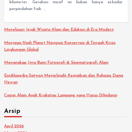
kilometer. Gerakan masif ini bukan hanya sekadar
perpindahan fisik. …
Menelusuri Jejak Wisata Alam dan Edukasi di Era Modern
Menjaga Nadi Planet Navigasi Konservasi di Tengah Krisis
Lingkungan Global
Menangkap Jiwa Bumi Fotografi & Sinematografi Alam
Ensiklopedia Satwan Menjelajahi Keajaiban dan Rahasia Dunia
Hewan
Cagar Alam Anak Krakatau Lampung yang Harus Dilindungi
Arsip
April 2026