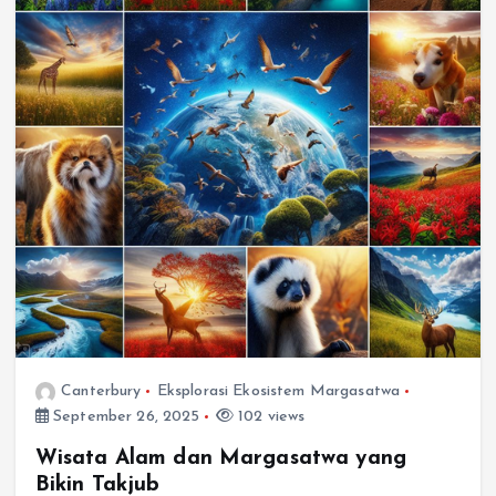
Canterbury
Eksplorasi Ekosistem Margasatwa
September 26, 2025
102 views
Wisata Alam dan Margasatwa yang
Bikin Takjub