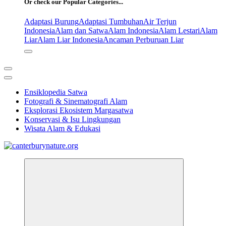
Or check our Popular Categories...
Adaptasi Burung
Adaptasi Tumbuhan
Air Terjun
Indonesia
Alam dan Satwa
Alam Indonesia
Alam Lestari
Alam
Liar
Alam Liar Indonesia
Ancaman Perburuan Liar
Ensiklopedia Satwa
Fotografi & Sinematografi Alam
Eksplorasi Ekosistem Margasatwa
Konservasi & Isu Lingkungan
Wisata Alam & Edukasi
Tur Alam dan Margasatwa Terbaik di Canterbury