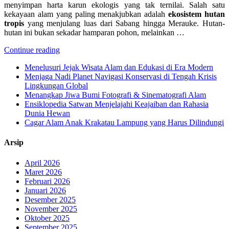
menyimpan harta karun ekologis yang tak ternilai. Salah satu
kekayaan alam yang paling menakjubkan adalah
ekosistem hutan
tropis
yang menjulang luas dari Sabang hingga Merauke. Hutan-
hutan ini bukan sekadar hamparan pohon, melainkan …
Continue reading
Menelusuri Jejak Wisata Alam dan Edukasi di Era Modern
Menjaga Nadi Planet Navigasi Konservasi di Tengah Krisis
Lingkungan Global
Menangkap Jiwa Bumi Fotografi & Sinematografi Alam
Ensiklopedia Satwan Menjelajahi Keajaiban dan Rahasia
Dunia Hewan
Cagar Alam Anak Krakatau Lampung yang Harus Dilindungi
Arsip
April 2026
Maret 2026
Februari 2026
Januari 2026
Desember 2025
November 2025
Oktober 2025
September 2025