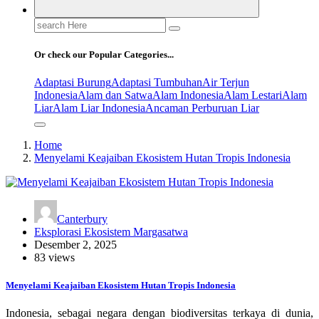
Search
for:
Or check our Popular Categories...
Adaptasi Burung
Adaptasi Tumbuhan
Air Terjun
Indonesia
Alam dan Satwa
Alam Indonesia
Alam Lestari
Alam
Liar
Alam Liar Indonesia
Ancaman Perburuan Liar
Home
Menyelami Keajaiban Ekosistem Hutan Tropis Indonesia
Canterbury
Eksplorasi Ekosistem Margasatwa
Desember 2, 2025
83 views
Menyelami Keajaiban Ekosistem Hutan Tropis Indonesia
Indonesia, sebagai negara dengan biodiversitas terkaya di dunia,