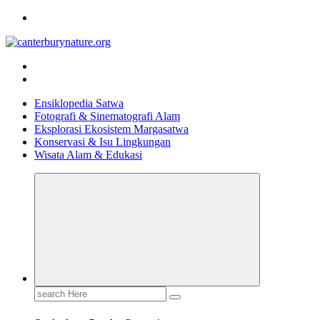
Skip
to
content
Tur Alam dan Margasatwa Terbaik di Canterbury
Ensiklopedia Satwa
Fotografi & Sinematografi Alam
Eksplorasi Ekosistem Margasatwa
Konservasi & Isu Lingkungan
Wisata Alam & Edukasi
Search
for: