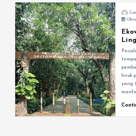
Ca
Okto
Eko
Lin
Perja
tempa
pembe
hiruk-
yang 
manfa
Cont