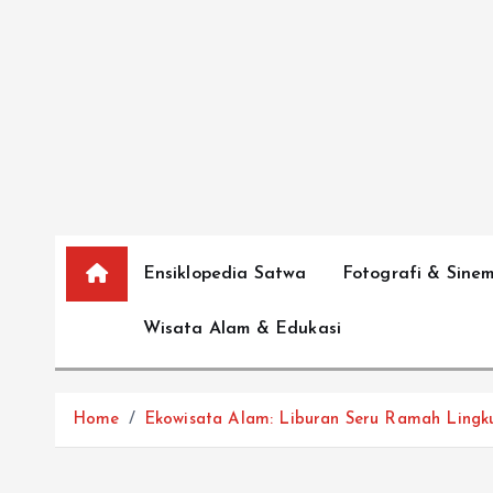
S
k
i
p
t
o
c
o
n
Ensiklopedia Satwa
Fotografi & Sine
t
e
Wisata Alam & Edukasi
n
t
Home
Ekowisata Alam: Liburan Seru Ramah Lingk