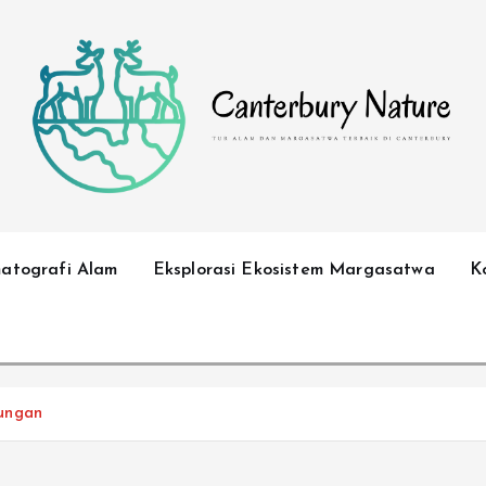
Tur Alam dan Margasatwa Terbaik di Canterbury
matografi Alam
Eksplorasi Ekosistem Margasatwa
K
ungan