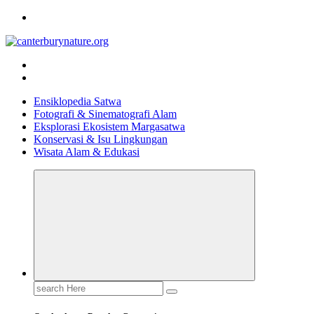
Skip
to
content
Tur Alam dan Margasatwa Terbaik di Canterbury
Ensiklopedia Satwa
Fotografi & Sinematografi Alam
Eksplorasi Ekosistem Margasatwa
Konservasi & Isu Lingkungan
Wisata Alam & Edukasi
Search
for: