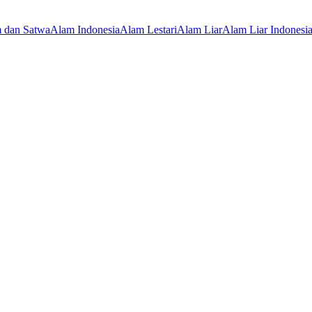
 dan Satwa
Alam Indonesia
Alam Lestari
Alam Liar
Alam Liar Indonesi