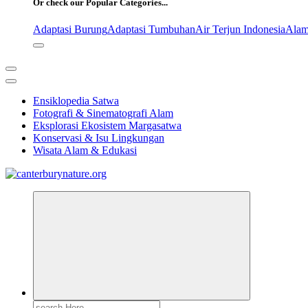
Or check our Popular Categories...
Adaptasi Burung
Adaptasi Tumbuhan
Air Terjun Indonesia
Alam
Ensiklopedia Satwa
Fotografi & Sinematografi Alam
Eksplorasi Ekosistem Margasatwa
Konservasi & Isu Lingkungan
Wisata Alam & Edukasi
Tur Alam dan Margasatwa Terbaik di Canterbury
Search