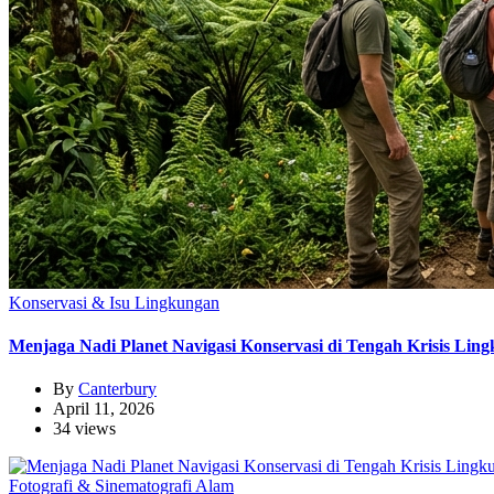
Konservasi & Isu Lingkungan
Menjaga Nadi Planet Navigasi Konservasi di Tengah Krisis Lin
By
Canterbury
April 11, 2026
34 views
Fotografi & Sinematografi Alam