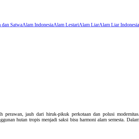
 dan Satwa
Alam Indonesia
Alam Lestari
Alam Liar
Alam Liar Indonesi
h perawan, jauh dari hiruk-pikuk perkotaan dan polusi modernitas
ggunan hutan tropis menjadi saksi bisu harmoni alam semesta. Dala