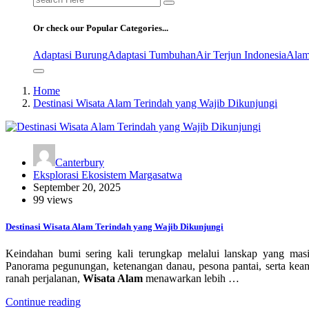
for:
Or check our Popular Categories...
Adaptasi Burung
Adaptasi Tumbuhan
Air Terjun Indonesia
Alam
Home
Destinasi Wisata Alam Terindah yang Wajib Dikunjungi
Canterbury
Eksplorasi Ekosistem Margasatwa
September 20, 2025
99 views
Destinasi Wisata Alam Terindah yang Wajib Dikunjungi
Keindahan bumi sering kali terungkap melalui lanskap yang masi
Panorama pegunungan, ketenangan danau, pesona pantai, serta kean
ranah perjalanan,
Wisata Alam
menawarkan lebih …
Continue reading