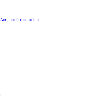
a
Ancaman Perburuan Liar
.
m