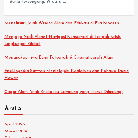
dunia tercengang.
Wisata
…
Menelusuri Jejak Wisata Alam dan Edukasi di Era Modern
Menjaga Nadi Planet Navigasi Konservasi di Tengah Krisis
Lingkungan Global
Menangkap Jiwa Bumi Fotografi & Sinematografi Alam
Ensiklopedia Satwan Menjelajahi Keajaiban dan Rahasia Dunia
Hewan
Cagar Alam Anak Krakatau Lampung yang Harus Dilindungi
Arsip
April 2026
Maret 2026