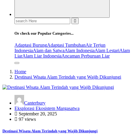
Search
for:
Or check our Popular Categories...
Adaptasi Burung
Adaptasi Tumbuhan
Air Terjun
Indonesia
Alam dan Satwa
Alam Indonesia
Alam Lestari
Alam
Liar
Alam Liar Indonesia
Ancaman Perburuan Liar
Home
Destinasi Wisata Alam Terindah yang Wajib Dikunjungi
Canterbury
Eksplorasi Ekosistem Margasatwa
September 20, 2025
97 views
Destinasi Wisata Alam Terindah yang Wajib Dikunjungi