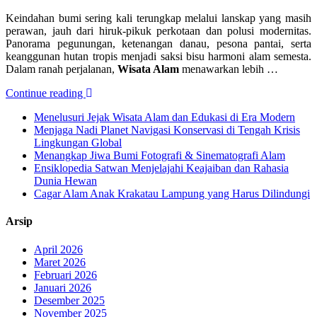
Keindahan bumi sering kali terungkap melalui lanskap yang masih
perawan, jauh dari hiruk-pikuk perkotaan dan polusi modernitas.
Panorama pegunungan, ketenangan danau, pesona pantai, serta
keanggunan hutan tropis menjadi saksi bisu harmoni alam semesta.
Dalam ranah perjalanan,
Wisata Alam
menawarkan lebih …
Continue reading
Menelusuri Jejak Wisata Alam dan Edukasi di Era Modern
Menjaga Nadi Planet Navigasi Konservasi di Tengah Krisis
Lingkungan Global
Menangkap Jiwa Bumi Fotografi & Sinematografi Alam
Ensiklopedia Satwan Menjelajahi Keajaiban dan Rahasia
Dunia Hewan
Cagar Alam Anak Krakatau Lampung yang Harus Dilindungi
Arsip
April 2026
Maret 2026
Februari 2026
Januari 2026
Desember 2025
November 2025