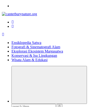
Skip
to
content
Tur Alam dan Margasatwa Terbaik di Canterbury
Ensiklopedia Satwa
Fotografi & Sinematografi Alam
Eksplorasi Ekosistem Margasatwa
Konservasi & Isu Lingkungan
Wisata Alam & Edukasi
Search