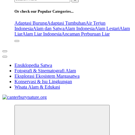
for:
Or check our Popular Categories...
Adaptasi Burung
Adaptasi Tumbuhan
Air Terjun
Indonesia
Alam dan Satwa
Alam Indonesia
Alam Lestari
Alam
Liar
Alam Liar Indonesia
Ancaman Perburuan Liar
Ensiklopedia Satwa
Fotografi & Sinematografi Alam
Eksplorasi Ekosistem Margasatwa
Konservasi & Isu Lingkungan
Wisata Alam & Edukasi
Tur Alam dan Margasatwa Terbaik di Canterbury