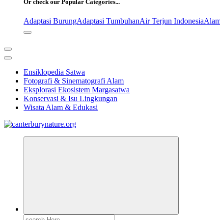
Or check our Popular Categories...
Adaptasi Burung
Adaptasi Tumbuhan
Air Terjun Indonesia
Alam
Ensiklopedia Satwa
Fotografi & Sinematografi Alam
Eksplorasi Ekosistem Margasatwa
Konservasi & Isu Lingkungan
Wisata Alam & Edukasi
Tur Alam dan Margasatwa Terbaik di Canterbury
Search