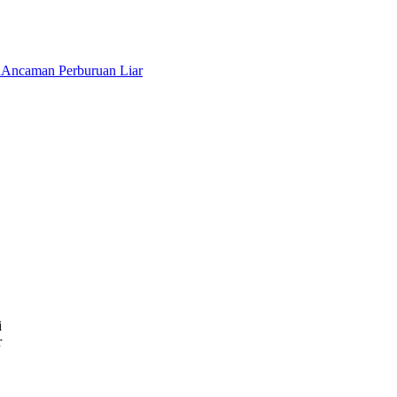
a
Ancaman Perburuan Liar
i
r