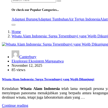
for:
Or check our Popular Categories...
Adaptasi Burung
Adaptasi Tumbuhan
Air Terjun Indonesia
Alam
Home
Wisata Alam Indonesia: Surga Tersembunyi yang Wajib Dikun
Canterbury
Eksplorasi Ekosistem Margasatwa
November 12, 2025
85 views
Wisata Alam Indonesia: Surga Tersembunyi yang Wajib Dikunjungi
Keindahan
Wisata Alam Indonesia
telah lama menjadi pesona y
menyimpan panorama menakjubkan yang berpadu antara keagungan
destinasi wisata, tetapi juga laboratorium alam yang …
Continue reading