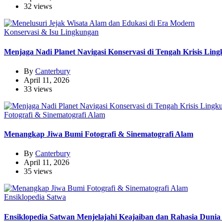
32 views
Konservasi & Isu Lingkungan
Menjaga Nadi Planet Navigasi Konservasi di Tengah Krisis Lin
By
Canterbury
April 11, 2026
33 views
Fotografi & Sinematografi Alam
Menangkap Jiwa Bumi Fotografi & Sinematografi Alam
By
Canterbury
April 11, 2026
35 views
Ensiklopedia Satwa
Ensiklopedia Satwan Menjelajahi Keajaiban dan Rahasia Duni