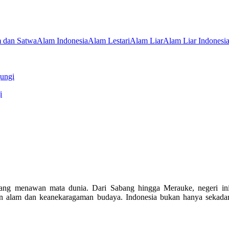
 dan Satwa
Alam Indonesia
Alam Lestari
Alam Liar
Alam Liar Indonesi
jungi
ang menawan mata dunia. Dari Sabang hingga Merauke, negeri in
 alam dan keanekaragaman budaya. Indonesia bukan hanya sekada