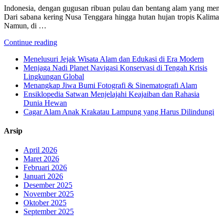
Indonesia, dengan gugusan ribuan pulau dan bentang alam yang mena
Dari sabana kering Nusa Tenggara hingga hutan hujan tropis Kaliman
Namun, di …
Continue reading
Menelusuri Jejak Wisata Alam dan Edukasi di Era Modern
Menjaga Nadi Planet Navigasi Konservasi di Tengah Krisis
Lingkungan Global
Menangkap Jiwa Bumi Fotografi & Sinematografi Alam
Ensiklopedia Satwan Menjelajahi Keajaiban dan Rahasia
Dunia Hewan
Cagar Alam Anak Krakatau Lampung yang Harus Dilindungi
Arsip
April 2026
Maret 2026
Februari 2026
Januari 2026
Desember 2025
November 2025
Oktober 2025
September 2025