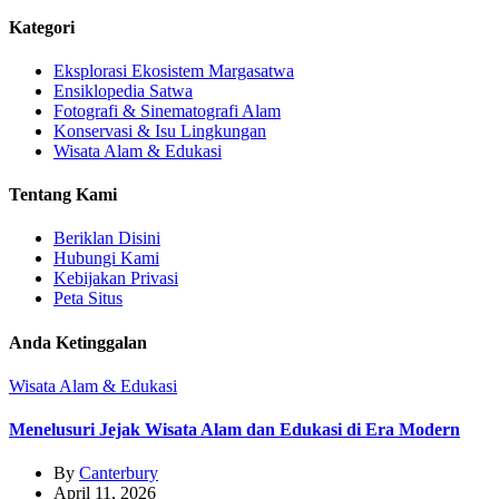
Kategori
Eksplorasi Ekosistem Margasatwa
Ensiklopedia Satwa
Fotografi & Sinematografi Alam
Konservasi & Isu Lingkungan
Wisata Alam & Edukasi
Tentang Kami
Beriklan Disini
Hubungi Kami
Kebijakan Privasi
Peta Situs
Anda Ketinggalan
Wisata Alam & Edukasi
Menelusuri Jejak Wisata Alam dan Edukasi di Era Modern
By
Canterbury
April 11, 2026