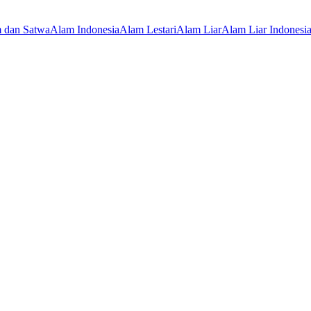
 dan Satwa
Alam Indonesia
Alam Lestari
Alam Liar
Alam Liar Indonesi