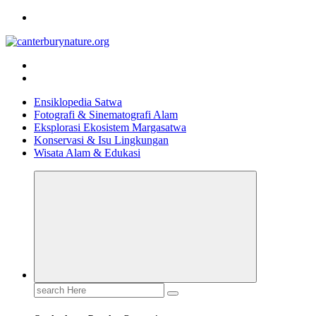
Skip
to
content
Tur Alam dan Margasatwa Terbaik di Canterbury
Ensiklopedia Satwa
Fotografi & Sinematografi Alam
Eksplorasi Ekosistem Margasatwa
Konservasi & Isu Lingkungan
Wisata Alam & Edukasi
Search
for: