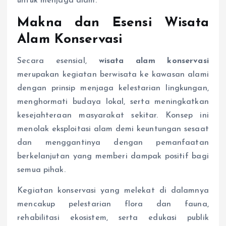
untuk menjaga alam.
Makna dan Esensi Wisata
Alam Konservasi
Secara esensial,
wisata alam konservasi
merupakan kegiatan berwisata ke kawasan alami
dengan prinsip menjaga kelestarian lingkungan,
menghormati budaya lokal, serta meningkatkan
kesejahteraan masyarakat sekitar. Konsep ini
menolak eksploitasi alam demi keuntungan sesaat
dan menggantinya dengan pemanfaatan
berkelanjutan yang memberi dampak positif bagi
semua pihak.
Kegiatan konservasi yang melekat di dalamnya
mencakup pelestarian flora dan fauna,
rehabilitasi ekosistem, serta edukasi publik