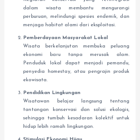
dalam wisata membantu mengurangi
perburuan, melindungi spesies endemik, dan
menjaga habitat alami dari eksploitasi.
Pemberdayaan Masyarakat Lokal
Wisata berkelanjutan membuka peluang
ekonomi baru tanpa merusak alam.
Penduduk lokal dapat menjadi pemandu,
penyedia homestay, atau pengrajin produk
ekowisata.
Pendidikan Lingkungan
Wisatawan belajar langsung tentang
tantangan konservasi dan solusi ekologis,
sehingga tumbuh kesadaran kolektif untuk
hidup lebih ramah lingkungan.
Stimulasi Ekonomi Hijau