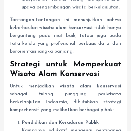
upaya pengembangan wisata berkelanjutan.
Tantangan-tantangan ini menunjukkan bahwa
keberhasilan
wisata alam konservasi
tidak hanya
bergantung pada niat baik, tetapi juga pada
tata kelola yang profesional, berbasis data, dan
berorientasi jangka panjang.
Strategi untuk Memperkuat
Wisata Alam Konservasi
Untuk menjadikan
wisata alam konservasi
sebagai tulang punggung pariwisata
berkelanjutan Indonesia, dibutuhkan strategi
komprehensif yang melibatkan berbagai pihak:
Pendidikan dan Kesadaran Publik
Kampanye edukatif mengenai pentingnya