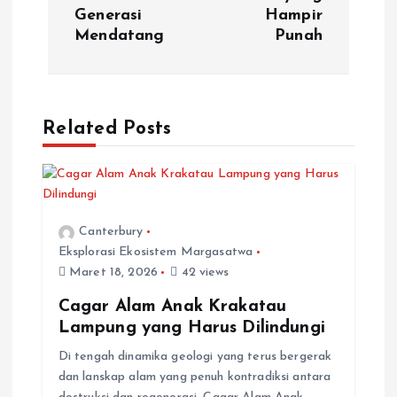
v
Generasi
Hampir
Mendatang
Punah
i
g
a
Related Posts
s
i
Canterbury
Eksplorasi Ekosistem Margasatwa
p
Maret 18, 2026
42 views
o
Cagar Alam Anak Krakatau
Lampung yang Harus Dilindungi
s
Di tengah dinamika geologi yang terus bergerak
dan lanskap alam yang penuh kontradiksi antara