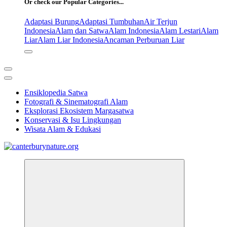
Or check our Popular Categories...
Adaptasi Burung
Adaptasi Tumbuhan
Air Terjun
Indonesia
Alam dan Satwa
Alam Indonesia
Alam Lestari
Alam
Liar
Alam Liar Indonesia
Ancaman Perburuan Liar
Ensiklopedia Satwa
Fotografi & Sinematografi Alam
Eksplorasi Ekosistem Margasatwa
Konservasi & Isu Lingkungan
Wisata Alam & Edukasi
Tur Alam dan Margasatwa Terbaik di Canterbury