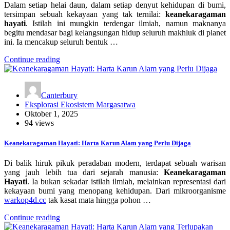
Dalam setiap helai daun, dalam setiap denyut kehidupan di bumi,
tersimpan sebuah kekayaan yang tak ternilai:
keanekaragaman
hayati
. Istilah ini mungkin terdengar ilmiah, namun maknanya
begitu mendasar bagi kelangsungan hidup seluruh makhluk di planet
ini. Ia mencakup seluruh bentuk …
Continue reading
Canterbury
Eksplorasi Ekosistem Margasatwa
Oktober 1, 2025
94 views
Keanekaragaman Hayati: Harta Karun Alam yang Perlu Dijaga
Di balik hiruk pikuk peradaban modern, terdapat sebuah warisan
yang jauh lebih tua dari sejarah manusia:
Keanekaragaman
Hayati
. Ia bukan sekadar istilah ilmiah, melainkan representasi dari
kekayaan bumi yang menopang kehidupan. Dari mikroorganisme
warkop4d.cc
tak kasat mata hingga pohon …
Continue reading