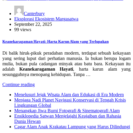
Canterbury
Eksplorasi Ekosistem Margasatwa
September 22, 2025
99 views
Keanekaragaman Hayati: Harta Karun Alam yang Terlupakan
Di balik hiruk-pikuk peradaban modern, terdapat sebuah kekayaan
yang sering luput dari perhatian manusia. Ia bukan berupa logam
mulia, bukan pula cadangan minyak atau batu bara. Kekayaan itu
adalah
Keanekaragaman Hayati
, harta karun alam yang
sesungguhnya menopang kehidupan. Tanpa …
Continue reading
Menelusuri Jejak Wisata Alam dan Edukasi di Era Modern
Menjaga Nadi Planet Navigasi Konservasi di Tengah Krisis
Lingkungan Global
Menangkap Jiwa Bumi Fotografi & Sinematografi Alam
Ensiklopedia Satwan Menjelajahi Keajaiban dan Rahasia
Dunia Hewan
Cagar Alam Anak Krakatau Lampung yang Harus Dilindungi