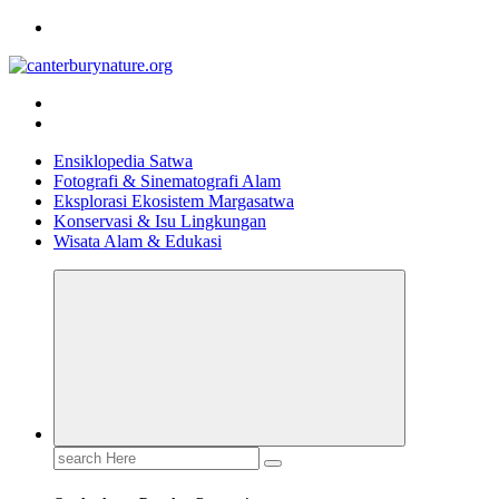
Skip
to
content
Tur Alam dan Margasatwa Terbaik di Canterbury
Ensiklopedia Satwa
Fotografi & Sinematografi Alam
Eksplorasi Ekosistem Margasatwa
Konservasi & Isu Lingkungan
Wisata Alam & Edukasi
Search
for: