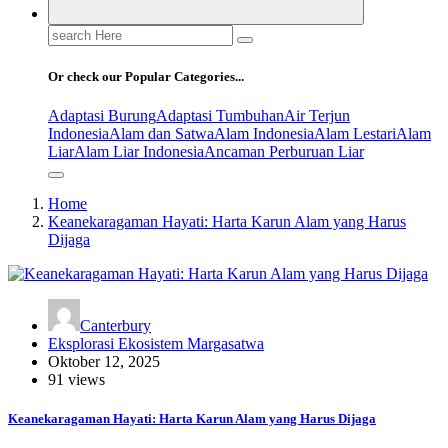
Search
for:
Or check our Popular Categories...
Adaptasi Burung
Adaptasi Tumbuhan
Air Terjun
Indonesia
Alam dan Satwa
Alam Indonesia
Alam Lestari
Alam
Liar
Alam Liar Indonesia
Ancaman Perburuan Liar
Home
Keanekaragaman Hayati: Harta Karun Alam yang Harus
Dijaga
Canterbury
Eksplorasi Ekosistem Margasatwa
Oktober 12, 2025
91 views
Keanekaragaman Hayati: Harta Karun Alam yang Harus Dijaga