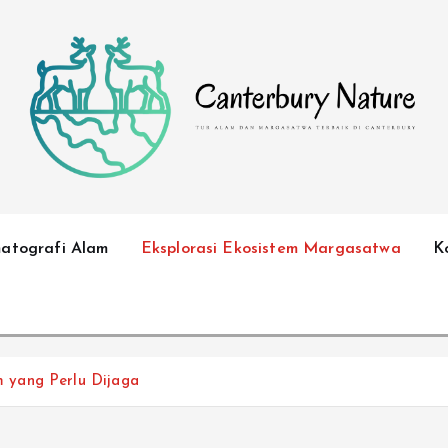
Tur Alam dan Margasatwa Terbaik di Canterbury
matografi Alam
Eksplorasi Ekosistem Margasatwa
K
 yang Perlu Dijaga