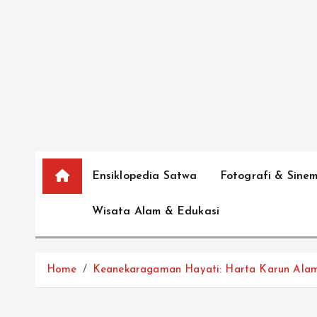
S
k
i
p
t
o
c
o
n
Ensiklopedia Satwa
Fotografi & Sine
t
e
Wisata Alam & Edukasi
n
t
Home
Keanekaragaman Hayati: Harta Karun Alam