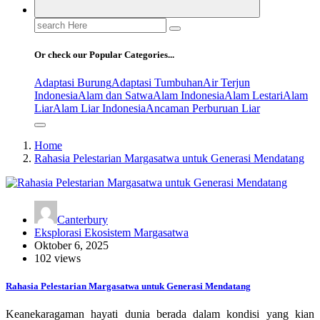
Search
for:
Or check our Popular Categories...
Adaptasi Burung
Adaptasi Tumbuhan
Air Terjun
Indonesia
Alam dan Satwa
Alam Indonesia
Alam Lestari
Alam
Liar
Alam Liar Indonesia
Ancaman Perburuan Liar
Home
Rahasia Pelestarian Margasatwa untuk Generasi Mendatang
Canterbury
Eksplorasi Ekosistem Margasatwa
Oktober 6, 2025
102 views
Rahasia Pelestarian Margasatwa untuk Generasi Mendatang
Keanekaragaman hayati dunia berada dalam kondisi yang kian