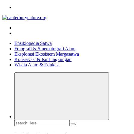
Skip
to
content
Tur Alam dan Margasatwa Terbaik di Canterbury
Ensiklopedia Satwa
Fotografi & Sinematografi Alam
Eksplorasi Ekosistem Margasatwa
Konservasi & Isu Lingkungan
Wisata Alam & Edukasi
Search
for: