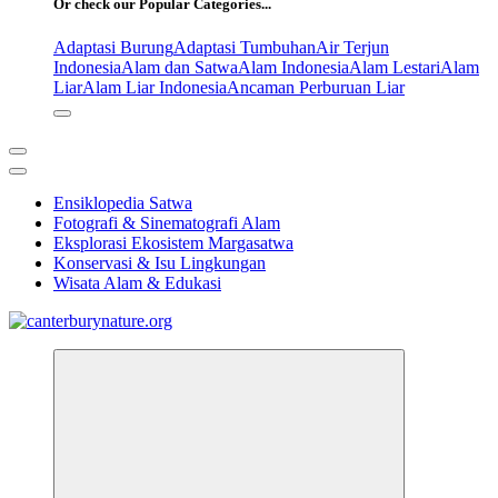
Or check our Popular Categories...
Adaptasi Burung
Adaptasi Tumbuhan
Air Terjun
Indonesia
Alam dan Satwa
Alam Indonesia
Alam Lestari
Alam
Liar
Alam Liar Indonesia
Ancaman Perburuan Liar
Ensiklopedia Satwa
Fotografi & Sinematografi Alam
Eksplorasi Ekosistem Margasatwa
Konservasi & Isu Lingkungan
Wisata Alam & Edukasi
Tur Alam dan Margasatwa Terbaik di Canterbury