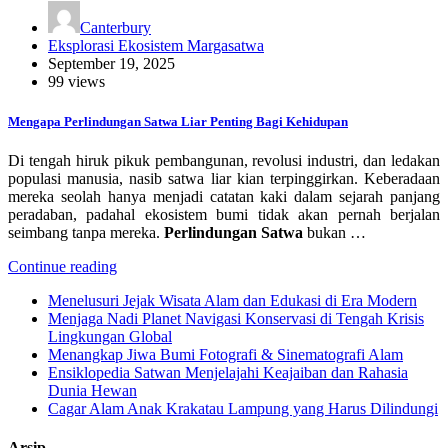
Canterbury
Eksplorasi Ekosistem Margasatwa
September 19, 2025
99 views
Mengapa Perlindungan Satwa Liar Penting Bagi Kehidupan
Di tengah hiruk pikuk pembangunan, revolusi industri, dan ledakan
populasi manusia, nasib satwa liar kian terpinggirkan. Keberadaan
mereka seolah hanya menjadi catatan kaki dalam sejarah panjang
peradaban, padahal ekosistem bumi tidak akan pernah berjalan
seimbang tanpa mereka.
Perlindungan Satwa
bukan …
Continue reading
Menelusuri Jejak Wisata Alam dan Edukasi di Era Modern
Menjaga Nadi Planet Navigasi Konservasi di Tengah Krisis
Lingkungan Global
Menangkap Jiwa Bumi Fotografi & Sinematografi Alam
Ensiklopedia Satwan Menjelajahi Keajaiban dan Rahasia
Dunia Hewan
Cagar Alam Anak Krakatau Lampung yang Harus Dilindungi
Arsip