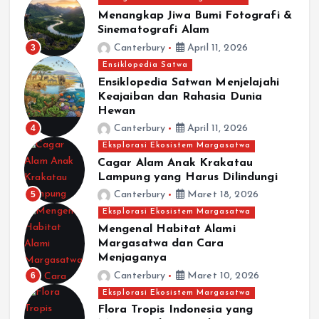
Menangkap Jiwa Bumi Fotografi &
Menangkap Jiwa Bumi Fotografi &
Sinematografi Alam
Sinematografi Alam
3
Canterbury
April 11, 2026
April 11, 2026
Ensiklopedia Satwa
Ensiklopedia Satwan Menjelajahi
Keajaiban dan Rahasia Dunia
Hewan
4
Canterbury
April 11, 2026
Eksplorasi Ekosistem Margasatwa
Cagar Alam Anak Krakatau
Lampung yang Harus Dilindungi
5
Canterbury
Maret 18, 2026
Eksplorasi Ekosistem Margasatwa
Mengenal Habitat Alami
Margasatwa dan Cara
Menjaganya
6
Canterbury
Maret 10, 2026
Eksplorasi Ekosistem Margasatwa
Flora Tropis Indonesia yang