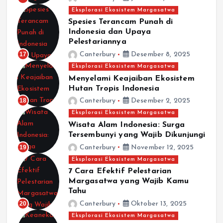
Eksplorasi Ekosistem Margasatwa
Spesies Terancam Punah di
Indonesia dan Upaya
Pelestariannya
17
Canterbury
Desember 8, 2025
Eksplorasi Ekosistem Margasatwa
Menyelami Keajaiban Ekosistem
Hutan Tropis Indonesia
18
Canterbury
Desember 2, 2025
Eksplorasi Ekosistem Margasatwa
Wisata Alam Indonesia: Surga
Tersembunyi yang Wajib Dikunjungi
19
Canterbury
November 12, 2025
Eksplorasi Ekosistem Margasatwa
7 Cara Efektif Pelestarian
Margasatwa yang Wajib Kamu
Tahu
20
Canterbury
Oktober 13, 2025
Eksplorasi Ekosistem Margasatwa