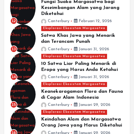
Fungsi Suaka Margasatwa bagi
Keseimbangan Alam yang Jarang
Diketahui
12
Canterbury
Februari 12, 2026
Eksplorasi Ekosistem Margasatwa
Satwa Khas Jawa yang Menarik
dan Terancam Punah
13
Canterbury
Januari 31, 2026
Eksplorasi Ekosistem Margasatwa
10 Satwa Liar Paling Menarik di
Eropa yang Harus Anda Ketahui
14
Canterbury
Januari 31, 2026
Eksplorasi Ekosistem Margasatwa
Keanekaragaman Flora dan Fauna
di Cagar Alam Indonesia
15
Canterbury
Januari 29, 2026
Eksplorasi Ekosistem Margasatwa
Keindahan Alam dan Margasatwa
Orang Jawa yang Harus Diketahui
16
Canterbury
Januari 29, 2026