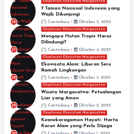
Eksplorasi Ekosistem Margasatwa
7 Taman Nasional Indonesia yang
Wajib Dikunjungi
26
Canterbury
Oktober 5, 2025
Eksplorasi Ekosistem Margasatwa
Mengapa Hutan Tropis Harus
Dilindungi?
27
Canterbury
Oktober 4, 2025
Eksplorasi Ekosistem Margasatwa
Ekowisata Alam: Liburan Seru
Ramah Lingkungan
28
Canterbury
Oktober 3, 2025
Eksplorasi Ekosistem Margasatwa
Wisata Margasatwa: Petualangan
Liar yang Aman
29
Canterbury
Oktober 2, 2025
Eksplorasi Ekosistem Margasatwa
Keanekaragaman Hayati: Harta
Karun Alam yang Perlu Dijaga
30
Canterbury
Oktober 1, 2025