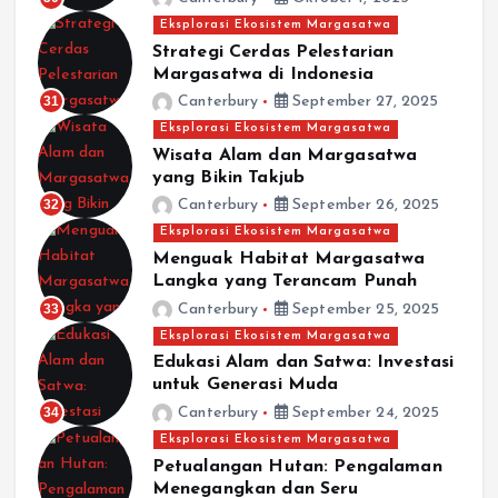
Eksplorasi Ekosistem Margasatwa
Strategi Cerdas Pelestarian
Margasatwa di Indonesia
31
Canterbury
September 27, 2025
Eksplorasi Ekosistem Margasatwa
Wisata Alam dan Margasatwa
yang Bikin Takjub
32
Canterbury
September 26, 2025
Eksplorasi Ekosistem Margasatwa
Menguak Habitat Margasatwa
Langka yang Terancam Punah
33
Canterbury
September 25, 2025
Eksplorasi Ekosistem Margasatwa
Edukasi Alam dan Satwa: Investasi
untuk Generasi Muda
34
Canterbury
September 24, 2025
Eksplorasi Ekosistem Margasatwa
Petualangan Hutan: Pengalaman
Menegangkan dan Seru