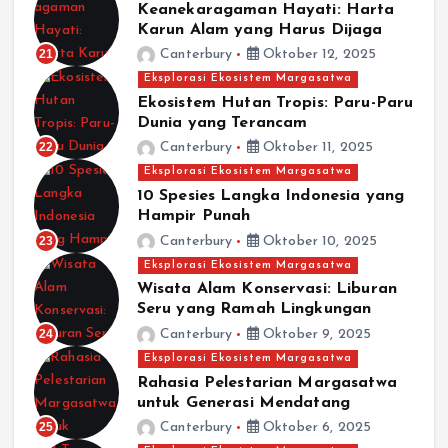
Keanekaragaman Hayati: Harta
Karun Alam yang Harus Dijaga
21
Canterbury
Oktober 12, 2025
Eksplorasi Ekosistem Margasatwa
Ekosistem Hutan Tropis: Paru-Paru
Dunia yang Terancam
22
Canterbury
Oktober 11, 2025
Eksplorasi Ekosistem Margasatwa
10 Spesies Langka Indonesia yang
Hampir Punah
23
Canterbury
Oktober 10, 2025
Eksplorasi Ekosistem Margasatwa
Wisata Alam Konservasi: Liburan
Seru yang Ramah Lingkungan
24
Canterbury
Oktober 9, 2025
Eksplorasi Ekosistem Margasatwa
Rahasia Pelestarian Margasatwa
untuk Generasi Mendatang
25
Canterbury
Oktober 6, 2025