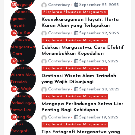
35
Canterbury
September 23, 2025
Eksplorasi Ekosistem Margasatwa
Keanekaragaman Hayati: Harta
Karun Alam yang Terlupakan
36
Canterbury
September 22, 2025
Eksplorasi Ekosistem Margasatwa
Edukasi Margasatwa: Cara Efektif
Menumbuhkan Kepedulian
37
Canterbury
September 21, 2025
Eksplorasi Ekosistem Margasatwa
Destinasi Wisata Alam Terindah
yang Wajib Dikunjungi
38
Canterbury
September 20, 2025
Eksplorasi Ekosistem Margasatwa
Mengapa Perlindungan Satwa Liar
Penting Bagi Kehidupan
39
Canterbury
September 19, 2025
Eksplorasi Ekosistem Margasatwa
Tips Fotografi Margasatwa yang